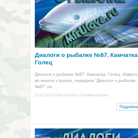
Диалоги о рыбалке №87. Камчатка
Голец
Диалоги о рыбалке №87. Камчатка. Голец. Извест
во многих странах, передача "Диалоги о рыбалке
№87" по ...
10.02.2014
|
MirUlova.Ru
|
0 комментариев
Подробн