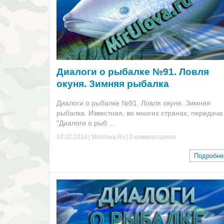
Диалоги о рыбалке №91. Ловля
окуня. Зимняя рыбалка
Диалоги о рыбалке №91. Ловля окуня. Зимняя
рыбалка. Известная, во многих странах, передача
"Диалоги о рыб ...
10.02.2014
|
MirUlova.Ru
|
0 комментариев
Подробн