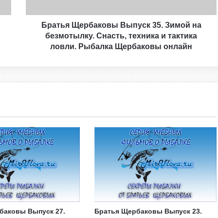
е
р
б
Братья Щербаковы Выпуск 35. Зимой на
а
безмотылку. Снасть, техника и тактика
к
ловли. Рыбалка Щербаковы онлайн
о
в
ы
В
ы
п
у
с
к
3
5
.
З
и
м
о
баковы Выпуск 27.
Братья Щербаковы Выпуск 23.