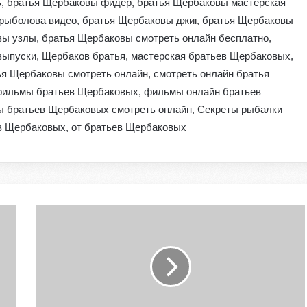
ь, братья Щербаковы фидер, братья Щербаковы мастерская
рыболова видео, братья Щербаковы джиг, братья Щербаковы
вы узлы, братья Щербаковы смотреть онлайн бесплатно,
ыпуски, Щербаков братья, мастерская братьев Щербаковых,
я Щербаковы смотреть онлайн, смотреть онлайн братья
фильмы братьев Щербаковых, фильмы онлайн братьев
 братьев Щербаковых смотреть онлайн, Секреты рыбалки
в Щербаковых, от братьев Щербаковых
Б
р
а
т
ь
я
Щ