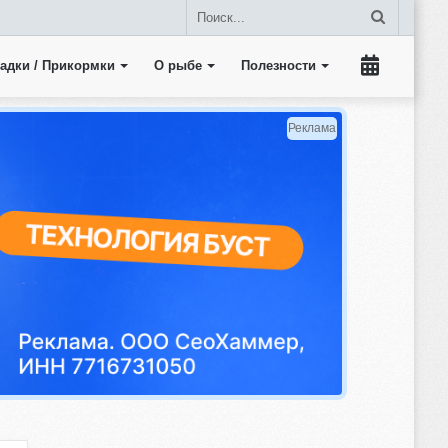
Поиск...
адки / Прикормки
О рыбе
Полезности
Прогноз
клева
Реклама
рыбы
на
пять
дней.
Календарь