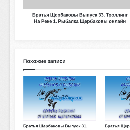
е
р
б
Братья Щербаковы Выпуск 33. Троллинг
а
На Реке 1. Рыбалка Щербаковы онлайн
к
о
в
ы
В
ы
Похожие записи
п
у
с
к
3
3
.
Т
р
о
л
Братья Щербаковы Выпуск 31.
Братья Щер