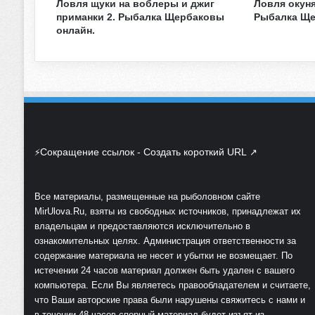
л
Ловля щуки на воблеры и джиг
Ловля окуня
и
приманки 2. Рыбалка Щербаковы
Рыбалка Ще
онлайн.
н
г
Н
а
Р
е
к
е
1
Сокращение ссылок - Создать короткий URL
⚡
↗
.
Р
ы
Все материалы, размещенные на рыболовном сайте
б
MirUlova.Ru, взяты из свободных источников, принадлежат их
а
владельцам и предоставляются исключительно в
л
ознакомительных целях. Администрация ответственности за
к
содержание материала не несет и убытки не возмещает. По
а
истечении 24 часов материал должен быть удален с вашего
Щ
компьютера. Если Вы являетесь правообладателем и считаете,
е
что Ваши авторские права были нарушены свяжитесь с нами и
р
в течении 48 часов спорный материал будет изъят из