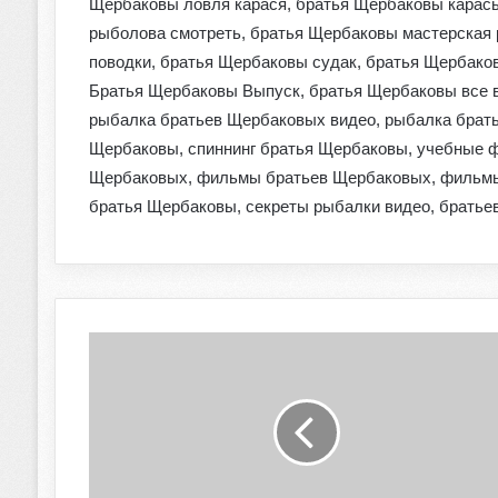
Щербаковы ловля карася, братья Щербаковы карас
рыболова смотреть, братья Щербаковы мастерская 
поводки, братья Щербаковы судак, братья Щербако
Братья Щербаковы Выпуск, братья Щербаковы все в
рыбалка братьев Щербаковых видео, рыбалка брать
Щербаковы, спиннинг братья Щербаковы, учебные 
Щербаковых, фильмы братьев Щербаковых, фильмы
братья Щербаковы, секреты рыбалки видео, братье
Б
р
а
т
ь
я
Щ