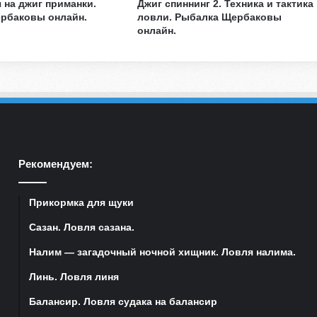
й
 на джиг приманки.
Джиг спиннинг 2. Техника и тактика
н
рбаковы онлайн.
ловли. Рыбалка Щербаковы
онлайн.
а
б
е
з
м
о
т
ы
л
Рекомендуем:
к
у
.
Прикормка для щуки
С
н
Сазан. Ловля сазана.
а
Налим — загадочный ночной хищник. Ловля налима.
с
т
Линь. Ловля линя
ь
,
Балансир. Ловля судака на балансир
т