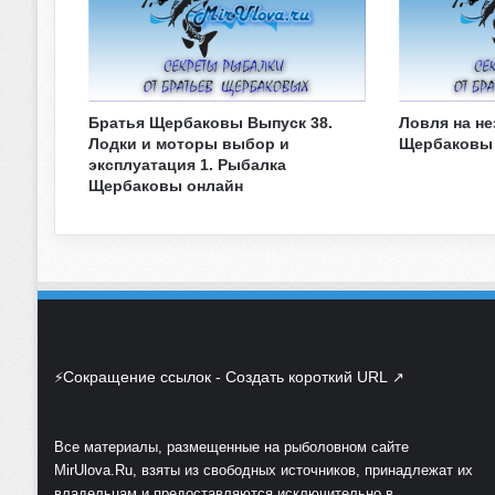
Братья Щербаковы Выпуск 38.
Ловля на не
Лодки и моторы выбор и
Щербаковы 
эксплуатация 1. Рыбалка
Щербаковы онлайн
Сокращение ссылок - Создать короткий URL
⚡
↗
Все материалы, размещенные на рыболовном сайте
MirUlova.Ru, взяты из свободных источников, принадлежат их
владельцам и предоставляются исключительно в