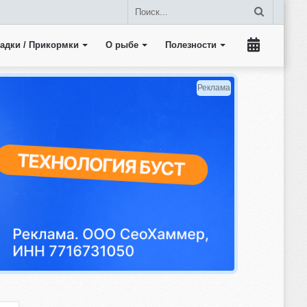
Поиск...
адки / Прикормки
О рыбе
Полезности
Прогноз
клева
Реклама
рыбы
на
пять
дней.
Календарь