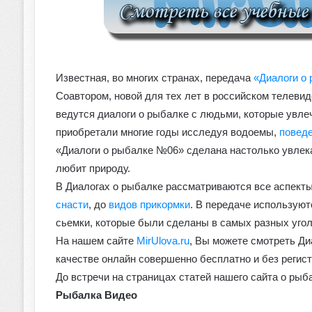
Известная, во многих странах, передача
«Диалоги о
Соавтором, новой для тех лет в российском телевиде
ведутся диалоги о рыбалке с людьми, которые увле
приобретали многие годы исследуя водоемы,
повед
«Диалоги о рыбалке №06» сделана настолько увлекат
любит природу.
В Диалогах о рыбалке рассматриваются все аспекты 
снасти
, до
видов прикормки
. В передаче использую
сьемки, которые были сделаны в самых разных угол
На нашем сайте
MirUlova.ru
, Вы можете смотреть Ди
качестве онлайн совершенно бесплатно и без регист
До встречи на страницах статей нашего сайта о ры
Рыбалка Видео