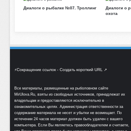
С
Диалоги о рыбалке №07. Троллинг
Диалоги о 
а
охота
з
а
н
,
к
а
р
п
.
Сокращение ссылок - Создать короткий URL
⚡
↗
К
у
б
Все материалы, размещенные на рыболовном сайте
а
MirUlova.Ru, взяты из свободных источников, принадлежат их
н
владельцам и предоставляются исключительно в
ь
ознакомительных целях. Администрация ответственности за
содержание материала не несет и убытки не возмещает. По
истечении 24 часов материал должен быть удален с вашего
компьютера. Если Вы являетесь правообладателем и считаете,