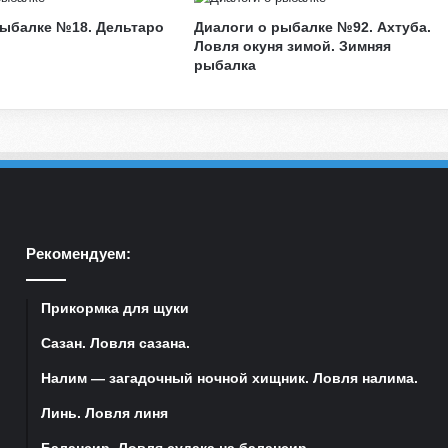
Т
рыбалке №18. Дельтаро
Диалоги о рыбалке №92. Ахтуба.
р
Ловля окуня зимой. Зимняя
о
рыбалка
л
л
и
н
г
Рекомендуем:
Прикормка для щуки
Сазан. Ловля сазана.
Налим — загадочный ночной хищник. Ловля налима.
Линь. Ловля линя