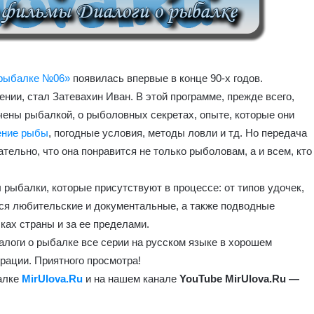
 рыбалке №06»
появилась впервые в конце 90-х годов.
нии, стал Затевахин Иван. В этой программе, прежде всего,
чены рыбалкой, о рыболовных секретах, опыте, которые они
ение рыбы
, погодные условия, методы ловли и тд. Но передача
ельно, что она понравится не только рыболовам, а и всем, кто
рыбалки, которые присутствуют в процессе: от типов удочек,
тся любительские и документальные, а также подводные
ках страны и за ее пределами.
алоги о рыбалке все серии на русском языке в хорошем
рации. Приятного просмотра!
балке
MirUlova.Ru
и на нашем канале
YouTube MirUlova.Ru —