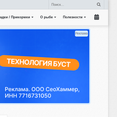
Поиск...
адки / Прикормки
О рыбе
Полезности
Прогноз
клева
Реклама
рыбы
на
пять
дней.
Календарь