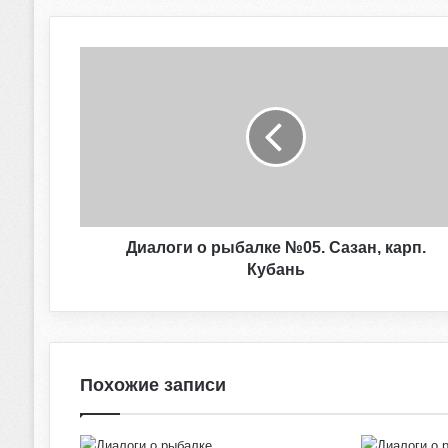
Д
и
а
л
о
г
и
о
р
ы
Диалоги о рыбалке №05. Сазан, карп.
б
Кубань
а
л
к
е
№
Похожие записи
0
5
.