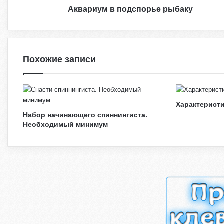
п
Аквариум в подспорье рыбаку
о
д
с
п
Похожие записи
о
р
ь
е
р
Характеристи
ы
Набор начинающего спиннингиста.
б
Необходимый минимум
а
к
у