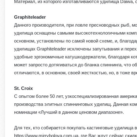
Материал, из которого изготавливаются удилища Daiwa, 
Graphiteleader
Данного производителя, при ловле пресноводных рыб, мо
удилища оснащены самыми высокотехнологичными компл
основном, установлены по самой новой схеме, и, благод
удилищах Graphiteleader исключены запутывания и перех
удобные эргономичные катушкодержатели, благодаря кото
может запросто дотягиваться до бланка спиннинга, что о
отличаются, в основном, своей жесткостью, но, в тоже в
St. Croix
С опытом более 50 лет, узкоспециализированная америка
производства элитных спиннинговых удилищ. Данная ком
номинации «Лучший в данном ценовом диапазоне».
Для тех, кто собирается покупать кастинговые удилища в 
https://www.mirrybolova.com.ua, где Вас ждут сейчас скид