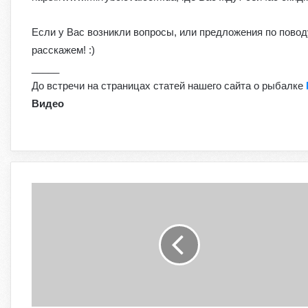
Если у Вас возникли вопросы, или предложения по повод
расскажем! :)
_____
До встречи на страницах статей нашего сайта о рыбалке
Видео
А
к
в
а
р
и
у
м
в